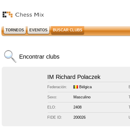
TORNEOS
EVENTOS
BUSCAR CLUBS
Encontrar clubs
IM Richard Polaczek
Federación:
Bélgica
Sexo:
Masculino
ELO:
2408
FIDE ID:
200026