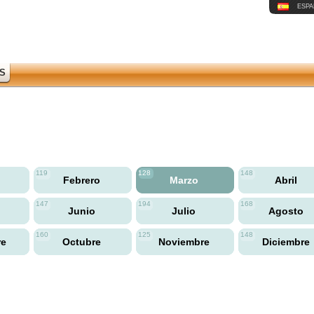
ESPA
S
119
128
148
Febrero
Marzo
Abril
147
194
168
Junio
Julio
Agosto
160
125
148
re
Octubre
Noviembre
Diciembre