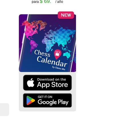
$ 69.
para
/ año