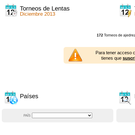
2014
2354 torneos
2013
2353 torneos
Torneos de Lentas
2012
2556 torneos
Diciembre 2013
2011
2671 torneos
2010
2547 torneos
2009
2225 torneos
2008
2155 torneos
172
Torneos de ajedre
2007
1727 torneos
2006
1606 torneos
2005
1752 torneos
Para tener acceso 
2004
1881 torneos
tienes que
suscri
2003
1320 torneos
Países
PAÍS