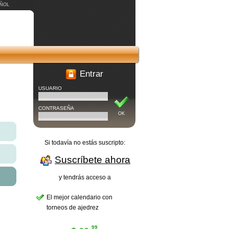
ÑOL
Entrar
USUARIO
CONTRASEÑA
OK
Si todavía no estás suscripto:
Suscríbete ahora
y tendrás acceso a
El mejor calendario con
torneos de ajedrez
99