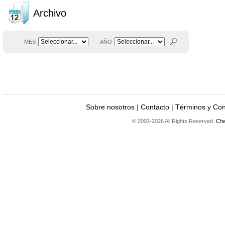
Archivo
MES
AÑO
Sobre nosotros
|
Contacto
|
Términos y Con
© 2003-2026 All Rights Reserved.
Che