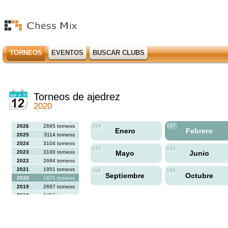
TORNEOS
EVENTOS
BUSCAR CLUBS
Torneos de ajedrez
2020
224
197
2026
2695 torneos
Enero
Febrero
2025
3114 torneos
2024
3104 torneos
142
143
2023
3100 torneos
Mayo
Junio
2022
2684 torneos
2021
1951 torneos
116
154
Septiembre
Octubre
2020
1671 torneos
2019
2697 torneos
2018
2456 torneos
2017
2613 torneos
2016
2564 torneos
2015
2731 torneos