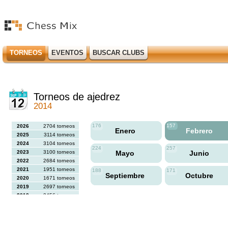
TORNEOS
EVENTOS
BUSCAR CLUBS
Torneos de ajedrez
2014
176
157
2026
2704 torneos
Enero
Febrero
2025
3114 torneos
2024
3104 torneos
224
257
2023
3100 torneos
Mayo
Junio
2022
2684 torneos
2021
1951 torneos
188
171
Septiembre
Octubre
2020
1671 torneos
2019
2697 torneos
2018
2456 torneos
2017
2613 torneos
2016
2564 torneos
2015
2731 torneos