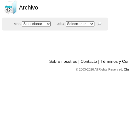
Archivo
MES
AÑO
Sobre nosotros
|
Contacto
|
Términos y Con
© 2003-2026 All Rights Reserved.
Che