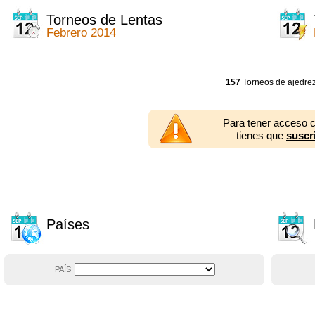
2014
2354 torneos
2013
2353 torneos
Torneos de Lentas
2012
2556 torneos
Febrero 2014
2011
2671 torneos
2010
2547 torneos
2009
2225 torneos
2008
2155 torneos
157
Torneos de ajedre
2007
1727 torneos
2006
1606 torneos
2005
1752 torneos
Para tener acceso 
2004
1881 torneos
tienes que
suscri
2003
1320 torneos
Países
PAÍS