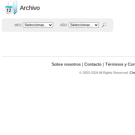
Archivo
MES
AÑO
Sobre nosotros
|
Contacto
|
Términos y Con
© 2003-2026 All Rights Reserved.
Che