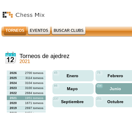
TORNEOS
EVENTOS
BUSCAR CLUBS
Torneos de ajedrez
2021
45
75
2026
2700 torneos
Enero
Febrero
2025
3114 torneos
2024
3104 torneos
86
154
2023
3100 torneos
Mayo
Junio
2022
2684 torneos
2021
1951 torneos
237
251
Septiembre
Octubre
2020
1671 torneos
2019
2697 torneos
2018
2456 torneos
2017
2613 torneos
2016
2564 torneos
2015
2731 torneos