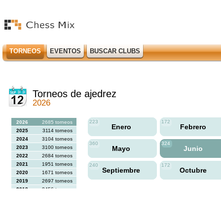
TORNEOS
EVENTOS
BUSCAR CLUBS
Torneos de ajedrez
2026
223
172
2026
2685 torneos
Enero
Febrero
2025
3114 torneos
2024
3104 torneos
360
324
2023
3100 torneos
Mayo
Junio
2022
2684 torneos
2021
1951 torneos
240
172
Septiembre
Octubre
2020
1671 torneos
2019
2697 torneos
2018
2456 torneos
2017
2613 torneos
2016
2564 torneos
2015
2731 torneos