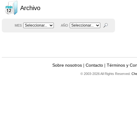
Archivo
MES
AÑO
Sobre nosotros
|
Contacto
|
Términos y Con
© 2003-2026 All Rights Reserved.
Che