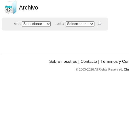
Archivo
MES
AÑO
Sobre nosotros
|
Contacto
|
Términos y Con
© 2003-2026 All Rights Reserved.
Che