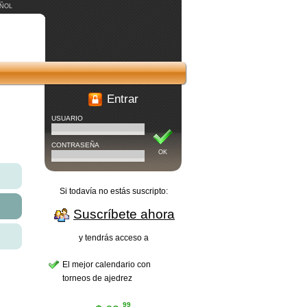
ÑOL
Entrar
USUARIO
CONTRASEÑA
OK
Si todavía no estás suscripto:
Suscríbete ahora
y tendrás acceso a
El mejor calendario con
torneos de ajedrez
99