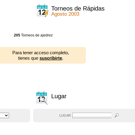
Torneos de Rápidas
Agosto 2003
205
Torneos de ajedrez
Para tener acceso completo,
tienes que
suscribirte
.
Lugar
LUGAR