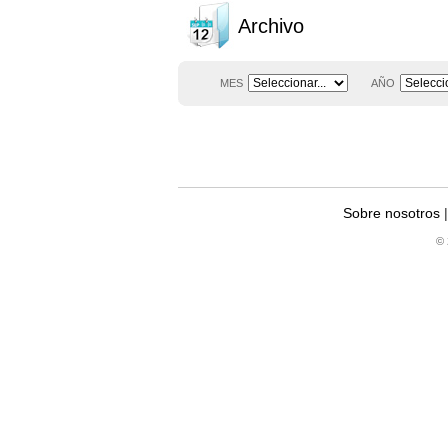
Archivo
MES
AÑO
Sobre nosotros
© 