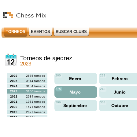
TORNEOS
EVENTOS
BUSCAR CLUBS
Torneos de ajedrez
2023
200
223
2026
2685 torneos
Enero
Febrero
2025
3114 torneos
2024
3104 torneos
275
243
2023
3100 torneos
Mayo
Junio
2022
2684 torneos
2021
1951 torneos
296
308
Septiembre
Octubre
2020
1671 torneos
2019
2697 torneos
2018
2456 torneos
2017
2613 torneos
2016
2564 torneos
2015
2731 torneos