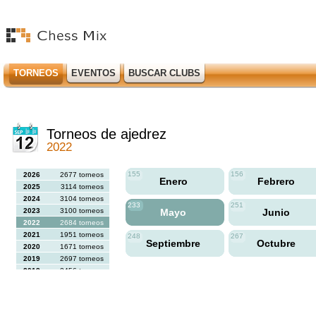
TORNEOS
EVENTOS
BUSCAR CLUBS
Torneos de ajedrez
2022
155
156
2026
2677 torneos
Enero
Febrero
2025
3114 torneos
2024
3104 torneos
233
251
2023
3100 torneos
Mayo
Junio
2022
2684 torneos
2021
1951 torneos
248
267
Septiembre
Octubre
2020
1671 torneos
2019
2697 torneos
2018
2456 torneos
2017
2613 torneos
2016
2564 torneos
2015
2731 torneos