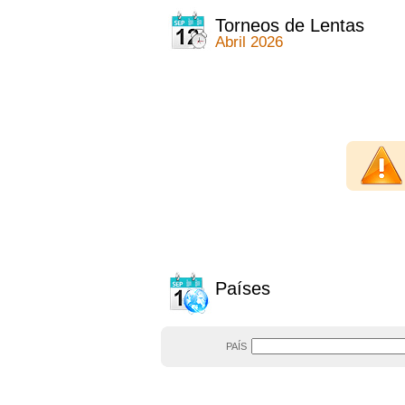
2014
2354 torneos
2013
2353 torneos
Torneos de Lentas
2012
2556 torneos
Abril 2026
2011
2671 torneos
2010
2547 torneos
2009
2225 torneos
2008
2155 torneos
2007
1727 torneos
2006
1606 torneos
2005
1752 torneos
2004
1881 torneos
2003
1320 torneos
Países
PAÍS