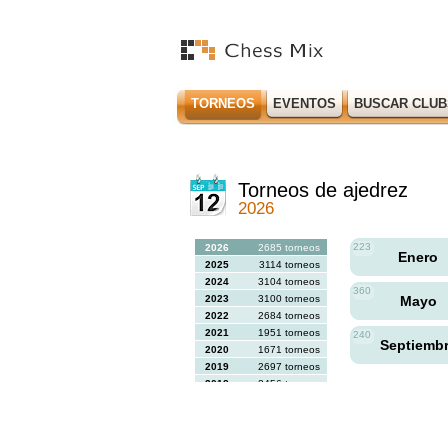
TORNEOS
EVENTOS
BUSCAR CLUB
Torneos de ajedrez
2026
223
2026
2685 torneos
Enero
2025
3114 torneos
2024
3104 torneos
360
2023
3100 torneos
Mayo
2022
2684 torneos
2021
1951 torneos
240
Septiemb
2020
1671 torneos
2019
2697 torneos
2018
2456 torneos
2017
2613 torneos
2016
2564 torneos
2015
2731 torneos