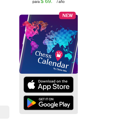
$ 69.
para
/ año