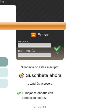
ÑOL
Entrar
USUARIO
CONTRASEÑA
OK
Si todavía no estás suscripto:
Suscríbete ahora
y tendrás acceso a
El mejor calendario con
torneos de ajedrez
99