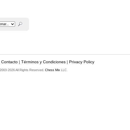
|
Contacto
|
Términos y Condiciones
|
Privacy Policy
2003-2026 All Rights Reserved.
Chess Mix
LLC.