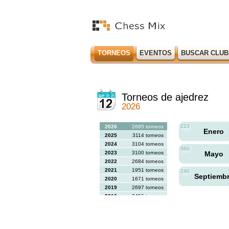
TORNEOS
EVENTOS
BUSCAR CLUB
Torneos de ajedrez
2026
223
2026
2685 torneos
Enero
2025
3114 torneos
2024
3104 torneos
360
2023
3100 torneos
Mayo
2022
2684 torneos
2021
1951 torneos
240
Septiemb
2020
1671 torneos
2019
2697 torneos
2018
2456 torneos
2017
2613 torneos
2016
2564 torneos
2015
2731 torneos