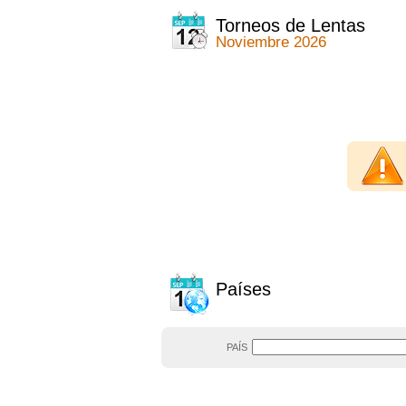
2014
2354 torneos
2013
2353 torneos
Torneos de Lentas
2012
2556 torneos
Noviembre 2026
2011
2671 torneos
2010
2547 torneos
2009
2225 torneos
2008
2155 torneos
2007
1727 torneos
2006
1606 torneos
2005
1752 torneos
2004
1881 torneos
2003
1320 torneos
Países
PAÍS