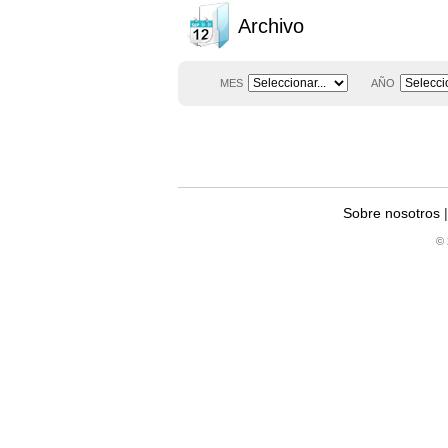
Archivo
MES
AÑO
Sobre nosotros
© 