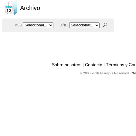
Archivo
MES
AÑO
Sobre nosotros
|
Contacto
|
Términos y Con
© 2003-2026 All Rights Reserved.
Che