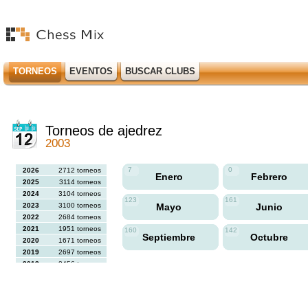
TORNEOS
EVENTOS
BUSCAR CLUBS
Torneos de ajedrez
2003
7
0
2026
2712 torneos
Enero
Febrero
2025
3114 torneos
2024
3104 torneos
123
161
2023
3100 torneos
Mayo
Junio
2022
2684 torneos
2021
1951 torneos
160
142
Septiembre
Octubre
2020
1671 torneos
2019
2697 torneos
2018
2456 torneos
2017
2613 torneos
2016
2564 torneos
2015
2731 torneos