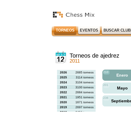
TORNEOS
EVENTOS
BUSCAR CLUB
Torneos de ajedrez
2011
210
2026
2685 torneos
Enero
2025
3114 torneos
2024
3104 torneos
201
2023
3100 torneos
Mayo
2022
2684 torneos
2021
1951 torneos
236
Septiemb
2020
1671 torneos
2019
2697 torneos
2018
2456 torneos
2017
2613 torneos
2016
2564 torneos
2015
2731 torneos