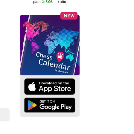
$ 69.
para
/ año