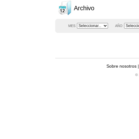
Archivo
MES
AÑO
Sobre nosotros
© 