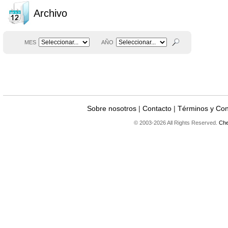
Archivo
MES
AÑO
Sobre nosotros
|
Contacto
|
Términos y Con
© 2003-2026 All Rights Reserved.
Che