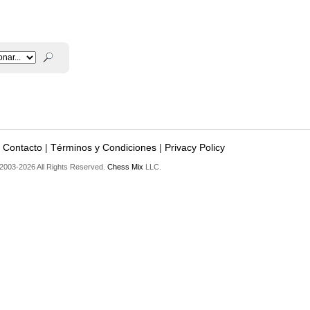
|
Contacto
|
Términos y Condiciones
|
Privacy Policy
2003-2026 All Rights Reserved.
Chess Mix
LLC.