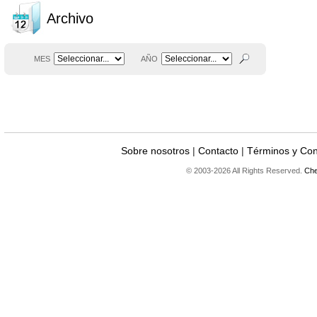
Archivo
MES
AÑO
Sobre nosotros
|
Contacto
|
Términos y Con
© 2003-2026 All Rights Reserved.
Che